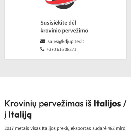
Susisiekite dėl
krovinio pervežimo
sales@kdjupiter.lt
+370 616 08271
Krovinių pervežimas iš
Italijos
/
į
Italiją
2017 metais visas Italijos prekių eksportas sudarė 482 mlrd.