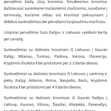
pervežimo būdą Jūsų kroviniui. Smulkesnius krovinius
dažniausiai surenkame mažesnėmis mašinomis, suvežame į
terminalą, kuriame vėliau visi kroviniai pakraunami į
didelius sunkvežimius bei pervežami tarptautiniu maršrutu.
Linijiniai pervežimai tarp Italijos ir Lietuvos vykdomi kartą
per savaitę.
Sunkvežimiai su daliniais kroviniais iš Lietuvos į šiaurės
Italiją: Milanas, Turinas, Padova, Verona, Florencija,
kryptimis išvyksta
I
bei pristatomi per 2-3 darbo dienas.
Sunkvežimiai su daliniais kroviniais iš Lietuvos į centrinę ir
pietų Italiją: Ankona, Roma, Neapolis, Baris, kryptimis
išvyksta
I
bei pristatomi per 4-5 darbo dienas.
Sunkvežimiai su daliniais kroviniais iš šiaurės Italijos į
Lietuvą: Kaunas, Vilnius, Šiauliai, Klaipėda, Panevėžys,