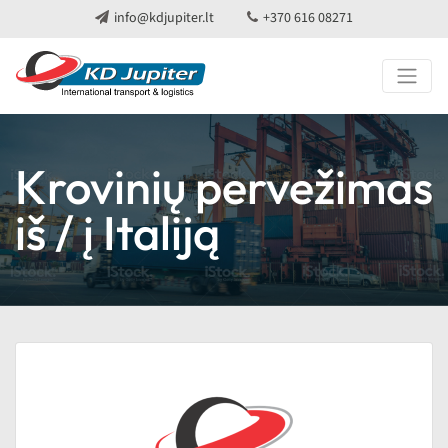
info@kdjupiter.lt
+370 616 08271
Krovinių pervežimas
iš / į Italiją