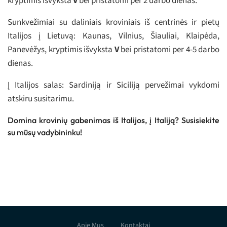
kryptimis išvyksta
V
bei pristatomi per 2 darbo dienas.
Sunkvežimiai su daliniais kroviniais iš centrinės ir pietų
Italijos į Lietuvą: Kaunas, Vilnius, Šiauliai, Klaipėda,
Panevėžys, kryptimis išvyksta
V
bei pristatomi per 4-5 darbo
dienas.
Į Italijos salas: Sardiniją ir Siciliją pervežimai vykdomi
atskiru susitarimu.
Domina krovinių gabenimas iš Italijos, į Italiją? Susisiekite
su mūsų vadybininku!
Apie Mus
Kontaktai