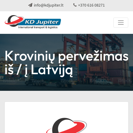
info@kdjupiter.lt
+370 616 08271
Krovinių pervežimas
iš / į Latviją