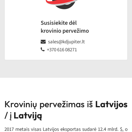
Susisiekite dėl
krovinio pervežimo
sales@kdjupiter.lt
+370 616 08271
Krovinių pervežimas iš
Latvijos
/ į
Latviją
2017 metais visas Latvijos eksportas sudarė 12.4 mlrd. $, o