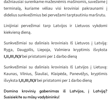
dažniausiai surenkame mažesnėmis mašinomis, suvežame į
terminalą, kuriame vėliau visi kroviniai pakraunami į
didelius sunkvežimius bei pervežami tarptautiniu maršrutu.
Linijiniai pervežimai tarp Latvijos ir Lietuvos vykdomi
kiekvieną dieną.
Sunkvežimiai su daliniais kroviniais Iš Lietuvos į Latviją:
Ryga, Daugpilis, Liepoja, Valmiera kryptimis išvyksta
I,II,III,IV,V
bei pristatomi per 1 darbo dieną
Sunkvežimiai su daliniais kroviniais Iš Latvijos į Lietuvą:
Kaunas, Vilnius, Šiauliai, Klaipėda, Panevėžys, kryptimis
išvyksta
I,II,III,IV,V
bei pristatomi per 1 darbo dieną
Domina krovinių gabenimas iš Latvijos, į Latviją?
Susisiekite su mūsų vadybininku!