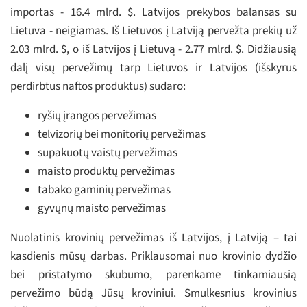
importas - 16.4 mlrd. $. Latvijos prekybos balansas su
Lietuva - neigiamas. Iš Lietuvos į Latviją pervežta prekių už
2.03 mlrd. $, o iš Latvijos į Lietuvą - 2.77 mlrd. $. Didžiausią
dalį visų pervežimų tarp Lietuvos ir Latvijos (išskyrus
perdirbtus naftos produktus) sudaro:
ryšių įrangos pervežimas
telvizorių bei monitorių pervežimas
supakuotų vaistų pervežimas
maisto produktų pervežimas
tabako gaminių pervežimas
gyvųnų maisto pervežimas
Nuolatinis krovinių pervežimas iš Latvijos, į Latviją – tai
kasdienis mūsų darbas. Priklausomai nuo krovinio dydžio
bei pristatymo skubumo, parenkame tinkamiausią
pervežimo būdą Jūsų kroviniui. Smulkesnius krovinius