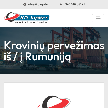
info@kdjupiter.lt
+370 616 08271
Krovinių pervežimas
iš / į Rumuniją