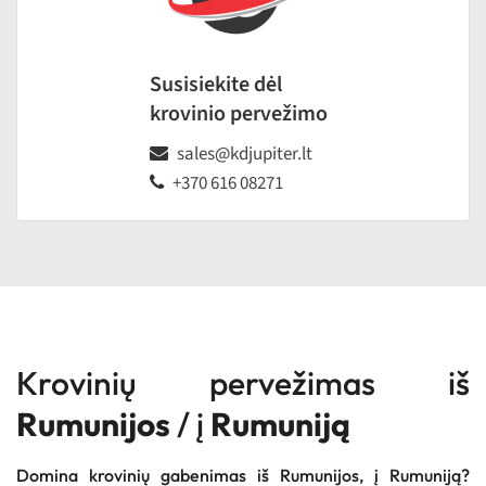
Susisiekite dėl
krovinio pervežimo
sales@kdjupiter.lt
+370 616 08271
Krovinių pervežimas iš
Rumunijos
/ į
Rumuniją
Domina krovinių gabenimas iš Rumunijos, į Rumuniją?