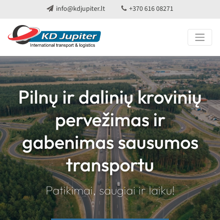
info@kdjupiter.lt
+370 616 08271
Pilnų ir dalinių krovinių
pervežimas ir
gabenimas sausumos
transportu
Patikimai, saugiai ir laiku!