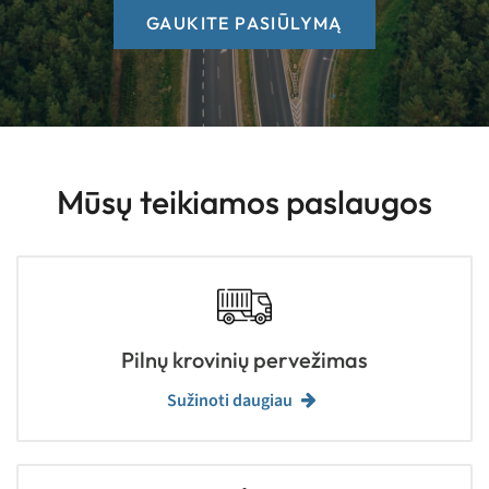
GAUKITE PASIŪLYMĄ
Mūsų teikiamos paslaugos
Pilnų krovinių pervežimas
Sužinoti daugiau