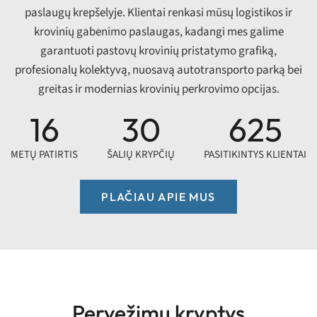
paslaugų krepšelyje. Klientai renkasi mūsų logistikos ir
krovinių gabenimo paslaugas, kadangi mes galime
garantuoti pastovų krovinių pristatymo grafiką,
profesionalų kolektyvą, nuosavą autotransporto parką bei
greitas ir modernias krovinių perkrovimo opcijas.
16
30
625
METŲ PATIRTIS
ŠALIŲ KRYPČIŲ
PASITIKINTYS KLIENTAI
PLAČIAU APIE MUS
Pervežimų kryptys