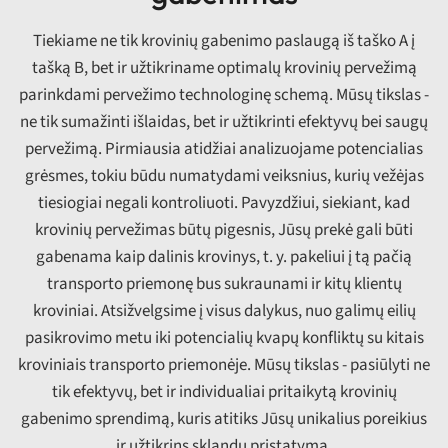
Tiekiame ne tik krovinių gabenimo paslaugą iš taško A į
tašką B, bet ir užtikriname optimalų krovinių pervežimą
parinkdami pervežimo technologinę schemą. Mūsų tikslas -
ne tik sumažinti išlaidas, bet ir užtikrinti efektyvų bei saugų
pervežimą. Pirmiausia atidžiai analizuojame potencialias
grėsmes, tokiu būdu numatydami veiksnius, kurių vežėjas
tiesiogiai negali kontroliuoti. Pavyzdžiui, siekiant, kad
krovinių pervežimas būtų pigesnis, Jūsų prekė gali būti
gabenama kaip dalinis krovinys, t. y. pakeliui į tą pačią
transporto priemonę bus sukraunami ir kitų klientų
kroviniai. Atsižvelgsime į visus dalykus, nuo galimų eilių
pasikrovimo metu iki potencialių kvapų konfliktų su kitais
kroviniais transporto priemonėje. Mūsų tikslas - pasiūlyti ne
tik efektyvų, bet ir individualiai pritaikytą krovinių
gabenimo sprendimą, kuris atitiks Jūsų unikalius poreikius
ir užtikrins sklandų pristatymą.