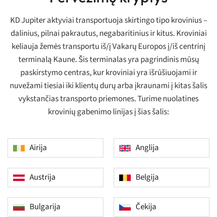
KD Jupiter aktyviai transportuoja skirtingo tipo krovinius –
dalinius, pilnai pakrautus, negabaritinius ir kitus. Kroviniai
keliauja žemės transportu iš/į Vakarų Europos į/iš centrinį
terminalą Kaune. Šis terminalas yra pagrindinis mūsų
paskirstymo centras, kur kroviniai yra išrūšiuojami ir
nuvežami tiesiai iki klientų durų arba įkraunami į kitas šalis
vykstančias transporto priemones. Turime nuolatines
krovinių gabenimo linijas į šias šalis:
Airija
Anglija
Austrija
Belgija
Bulgarija
Čekija